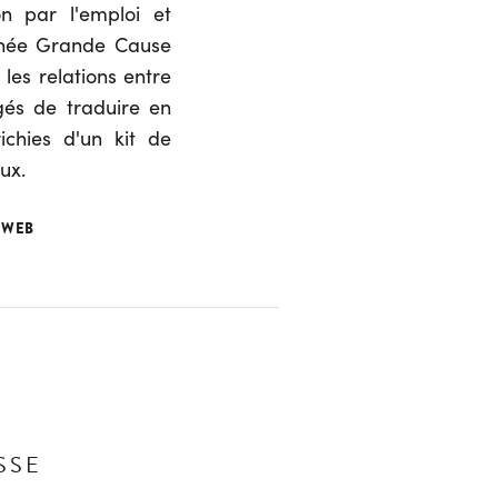
on par l'emploi et
ignée Grande Cause
les relations entre
gés de traduire en
chies d'un kit de
ux.
 WEB
SSE